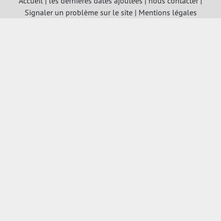
Accueil
|
les dernières dates ajoutées
|
nous contacter
|
Signaler un problème sur le site
|
Mentions légales