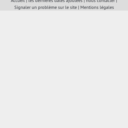
Accueil
|
les dernières dates ajoutées
|
nous contacter
|
Signaler un problème sur le site
|
Mentions légales