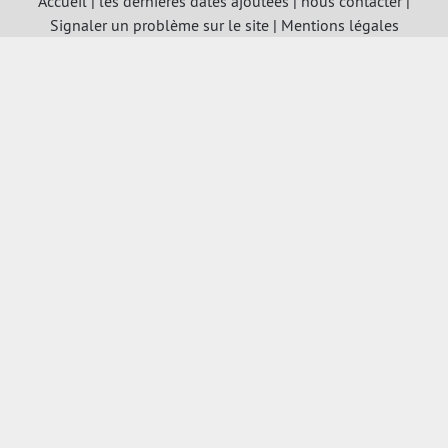
Accueil
|
les dernières dates ajoutées
|
nous contacter
|
Signaler un problème sur le site
|
Mentions légales