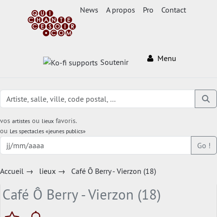
News
A propos
Pro
Contact
Menu
Soutenir
vos
ou
favoris.
artistes
lieux
ou
Les spectacles «jeunes publics»
Go !
Accueil
→
lieux
→
Café Ô Berry - Vierzon (18)
Café Ô Berry - Vierzon (18)