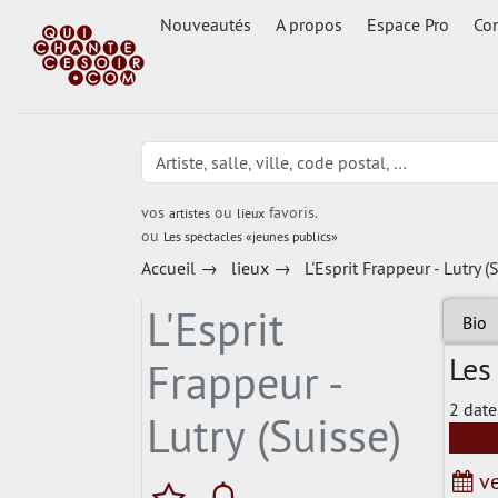
Nouveautés
A propos
Espace Pro
Con
vos
ou
favoris.
artistes
lieux
ou
Les spectacles «jeunes publics»
Accueil
→
lieux
→
L'Esprit Frappeur - Lutry (
L'Esprit
Bio
Les
Frappeur -
2 date
Lutry (Suisse)
ve