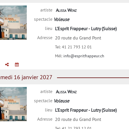
artiste
Alissa Wenz
spectacle
Voleuse
lieu
L'Esprit Frappeur - Lutry (Suisse)
Adresse
20 route du Grand Pont
lissa Wenz
Tel:
41 21 793 12 01
Mél:
info@espritfrappeur.ch
medi 16 janvier 2027
artiste
Alissa Wenz
spectacle
Voleuse
lieu
L'Esprit Frappeur - Lutry (Suisse)
Adresse
20 route du Grand Pont
lissa Wenz
Tel:
41 21 793 12 01