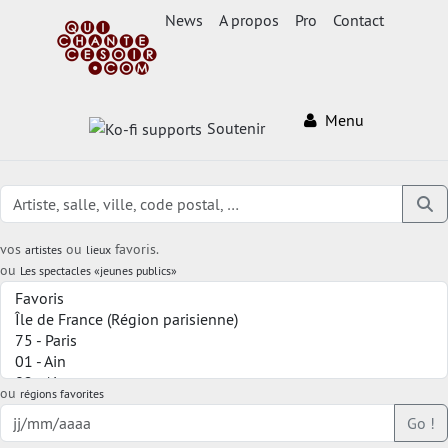
News
A propos
Pro
Contact
Menu
Soutenir
vos
ou
favoris.
artistes
lieux
ou
Les spectacles «jeunes publics»
ou
régions favorites
Go !