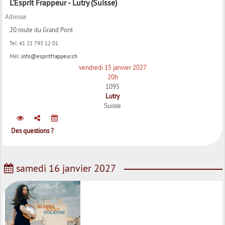
L'Esprit Frappeur - Lutry (Suisse)
Adresse
20 route du Grand Pont
Tel:
41 21 793 12 01
Mél:
info@espritfrappeur.ch
vendredi 15 janvier 2027
20h
1095
Lutry
Suisse
Des questions ?
samedi 16 janvier 2027