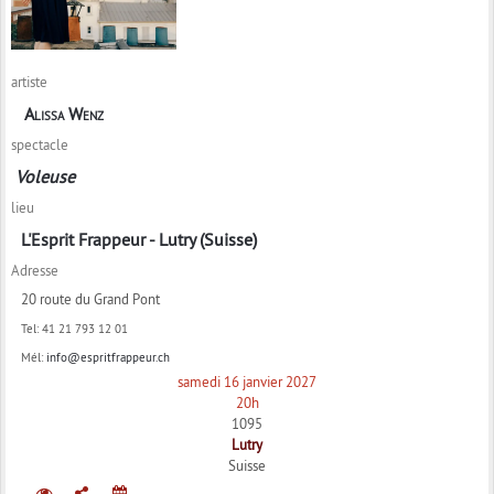
artiste
Alissa Wenz
spectacle
Voleuse
lieu
L'Esprit Frappeur - Lutry (Suisse)
Adresse
20 route du Grand Pont
Tel:
41 21 793 12 01
Mél:
info@espritfrappeur.ch
samedi 16 janvier 2027
20h
1095
Lutry
Suisse