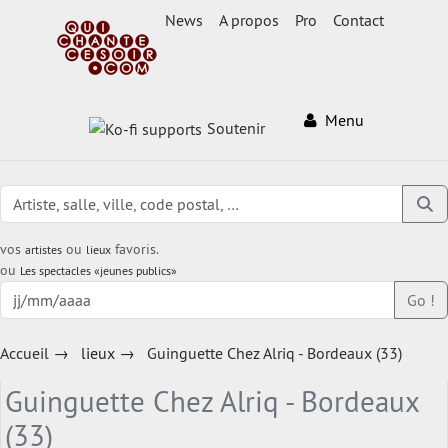
News
A propos
Pro
Contact
Menu
Soutenir
vos
ou
favoris.
artistes
lieux
ou
Les spectacles «jeunes publics»
Go !
Accueil
→
lieux
→
Guinguette Chez Alriq - Bordeaux (33)
Guinguette Chez Alriq - Bordeaux
(33)