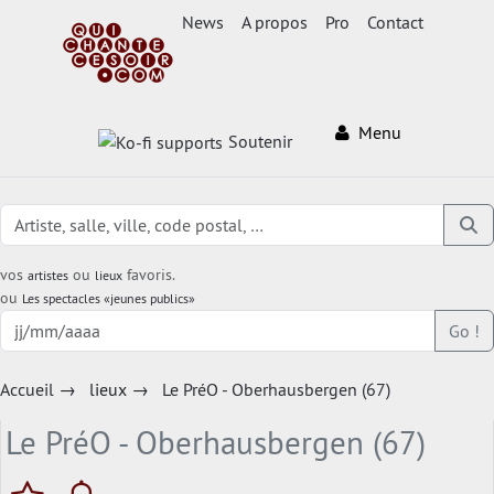
News
A propos
Pro
Contact
Menu
Soutenir
vos
ou
favoris.
artistes
lieux
ou
Les spectacles «jeunes publics»
Go !
Accueil
→
lieux
→
Le PréO - Oberhausbergen (67)
Le PréO - Oberhausbergen (67)