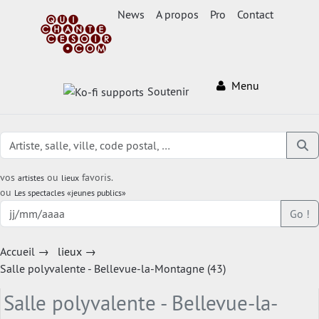
News
A propos
Pro
Contact
Menu
Soutenir
vos
ou
favoris.
artistes
lieux
ou
Les spectacles «jeunes publics»
Go !
Accueil
→
lieux
→
Salle polyvalente - Bellevue-la-Montagne (43)
Salle polyvalente - Bellevue-la-