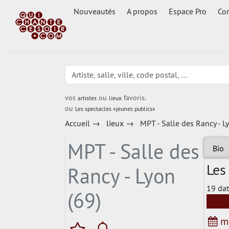
Nouveautés
A propos
Espace Pro
Con
vos
ou
favoris.
artistes
lieux
ou
Les spectacles «jeunes publics»
Accueil
→
lieux
→
MPT - Salle des Rancy - L
MPT - Salle des
Bio
Les
Rancy - Lyon
19 dat
(69)
me