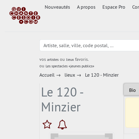
Nouveautés
A propos
Espace Pro
Con
vos
ou
favoris.
artistes
lieux
ou
Les spectacles «jeunes publics»
Accueil
→
lieux
→
Le 120 - Minzier
Le 120 -
Bio
Minzier