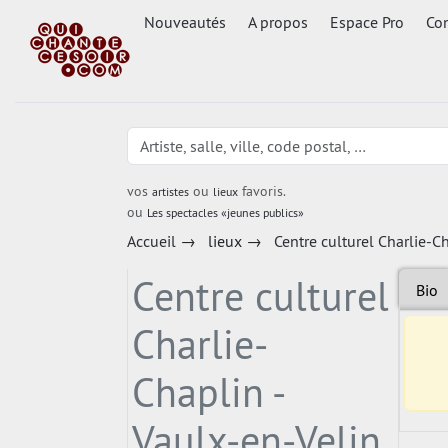
Nouveautés
A propos
Espace Pro
Con
vos
ou
favoris.
artistes
lieux
ou
Les spectacles «jeunes publics»
Accueil
→
lieux
→
Centre culturel Charlie-Ch
Centre culturel
Bio
Charlie-
Chaplin -
Vaulx-en-Velin