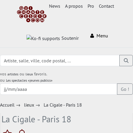
News
A propos
Pro
Contact
Menu
Soutenir
vos
ou
favoris.
artistes
lieux
ou
Les spectacles «jeunes publics»
Go !
Accueil
→
lieux
→
La Cigale - Paris 18
La Cigale - Paris 18