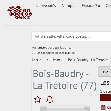
Nouveautés
A propos
Espace Pro
Con
vos
ou
favoris.
artistes
lieux
ou
Les spectacles «jeunes publics»
Accueil
→
lieux
→
Bois-Baudry - La Trétoire 
Bois-Baudry -
Bio
Les
La Trétoire (77)
1 date
sa