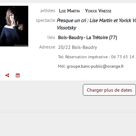
artistes
Lise Martin
Yorick Vinesse
spectacle
Presque un cri : Lise Martin et Yorick 
Vissotsky
lieu
Bois-Baudry - La Trétoire (77)
Adresse
20/22 Bois-Baudry
ise Martin
Tel:
Réservation impérative : 06 73 65 14
Mél:
groupe.banc-public@orange.fr
Charger plus de dates