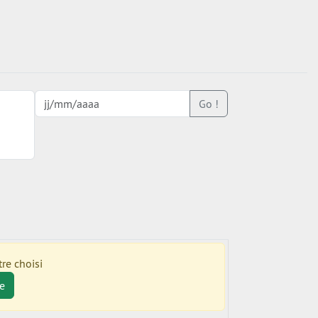
Go !
re choisi
e