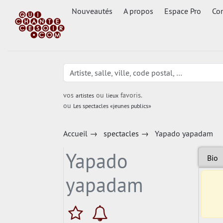
Nouveautés
A propos
Espace Pro
Con
vos
ou
favoris.
artistes
lieux
ou
Les spectacles «jeunes publics»
Accueil
→
spectacles
→
Yapado yapadam
Yapado
Bio
yapadam