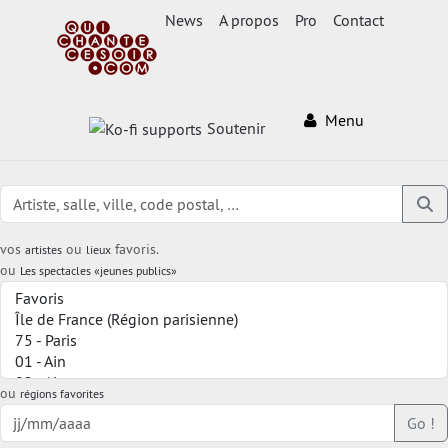
News
A propos
Pro
Contact
Menu
Soutenir
vos
ou
favoris.
artistes
lieux
ou
Les spectacles «jeunes publics»
ou
régions favorites
Go !