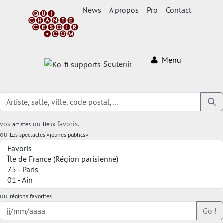
News
A propos
Pro
Contact
Menu
Soutenir
vos
ou
favoris.
artistes
lieux
ou
Les spectacles «jeunes publics»
ou
régions favorites
Go !