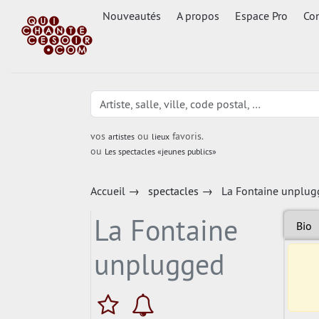
Nouveautés
A propos
Espace Pro
Con
vos
ou
favoris.
artistes
lieux
ou
Les spectacles «jeunes publics»
Accueil
→
spectacles
→
La Fontaine unplug
La Fontaine
Bio
unplugged