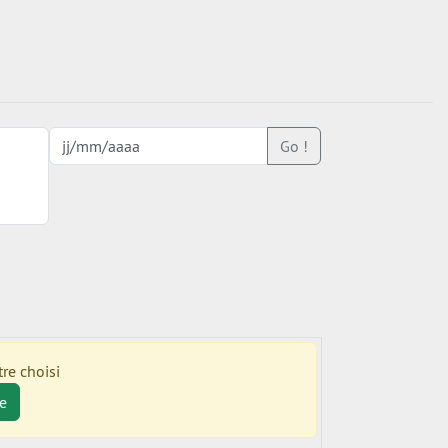
Go !
re choisi
e