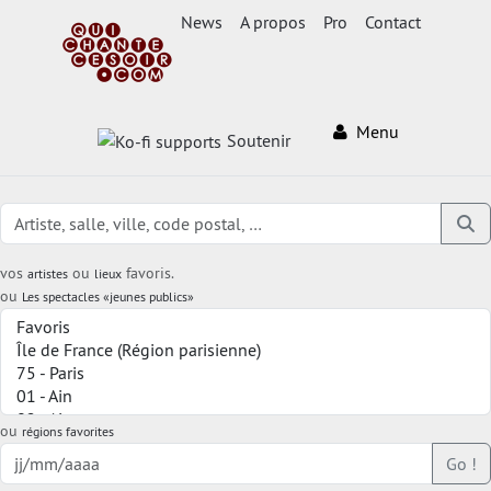
News
A propos
Pro
Contact
Menu
Soutenir
vos
ou
favoris.
artistes
lieux
ou
Les spectacles «jeunes publics»
ou
régions favorites
Go !