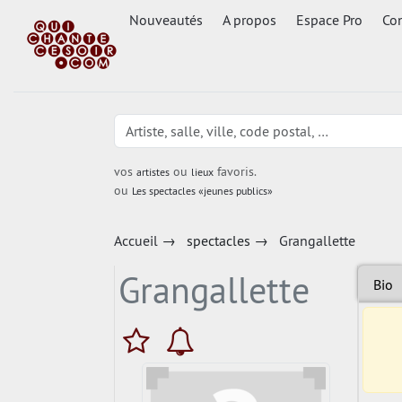
Nouveautés
A propos
Espace Pro
Con
vos
ou
favoris.
artistes
lieux
ou
Les spectacles «jeunes publics»
Accueil
→
spectacles
→
Grangallette
Grangallette
Bio