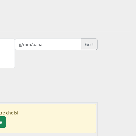
Go !
re choisi
e