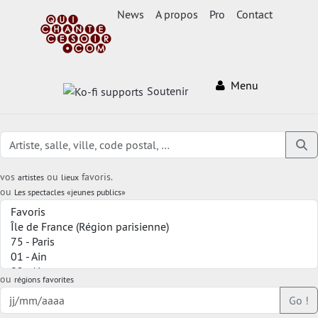
News
A propos
Pro
Contact
Menu
Soutenir
vos
ou
favoris.
artistes
lieux
ou
Les spectacles «jeunes publics»
ou
régions favorites
Go !