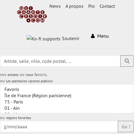
News
A propos
Pro
Contact
Menu
Soutenir
vos
ou
favoris.
artistes
lieux
ou
Les spectacles «jeunes publics»
ou
régions favorites
Go !