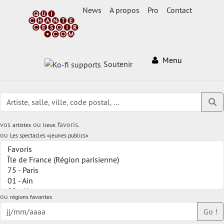
News
A propos
Pro
Contact
Menu
Soutenir
vos
ou
favoris.
artistes
lieux
ou
Les spectacles «jeunes publics»
ou
régions favorites
Go !