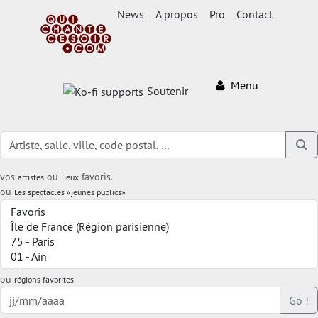
News
A propos
Pro
Contact
Menu
Soutenir
vos
ou
favoris.
artistes
lieux
ou
Les spectacles «jeunes publics»
ou
régions favorites
Go !