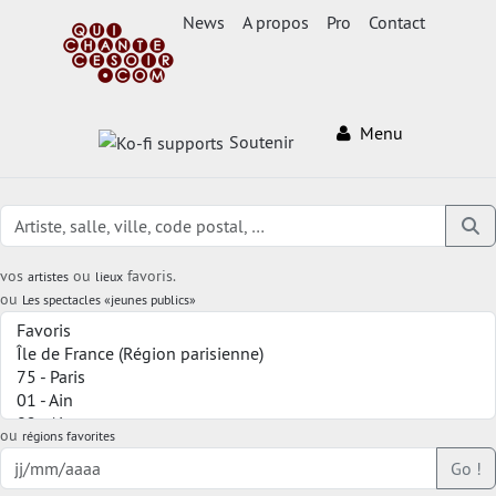
News
A propos
Pro
Contact
Menu
Soutenir
vos
ou
favoris.
artistes
lieux
ou
Les spectacles «jeunes publics»
ou
régions favorites
Go !