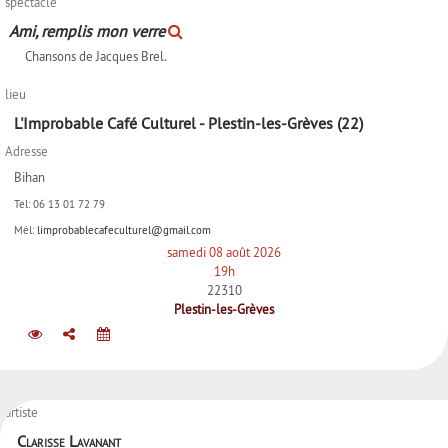
spectacle
Ami, remplis mon verre
Chansons de Jacques Brel.
lieu
L'Improbable Café Culturel - Plestin-les-Grèves (22)
Adresse
Bihan
Tel:
06 13 01 72 79
Mél:
limprobablecafeculturel@gmail.com
samedi 08 août 2026
19h
22310
Plestin-les-Grèves
artiste
Clarisse Lavanant