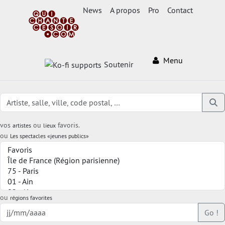
News
A propos
Pro
Contact
Menu
Soutenir
vos
ou
favoris.
artistes
lieux
ou
Les spectacles «jeunes publics»
ou
régions favorites
Go !