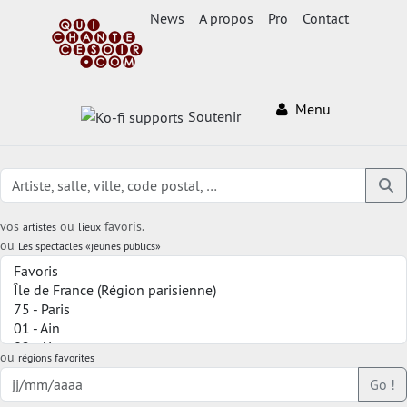
News
A propos
Pro
Contact
Menu
Soutenir
vos
ou
favoris.
artistes
lieux
ou
Les spectacles «jeunes publics»
ou
régions favorites
Go !