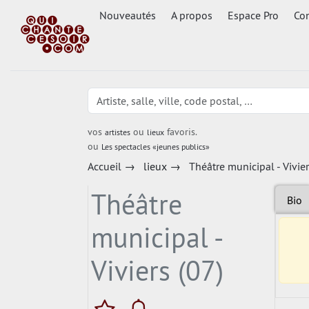
Nouveautés
A propos
Espace Pro
Con
vos
ou
favoris.
artistes
lieux
ou
Les spectacles «jeunes publics»
Accueil
→
lieux
→
Théâtre municipal - Vivier
Théâtre
Bio
municipal -
Viviers (07)