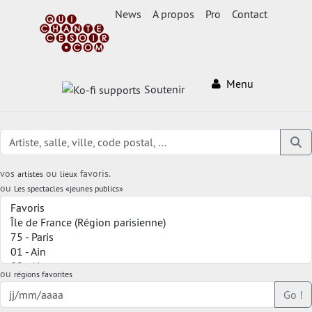
News
A propos
Pro
Contact
Menu
Soutenir
vos
ou
favoris.
artistes
lieux
ou
Les spectacles «jeunes publics»
ou
régions favorites
Go !