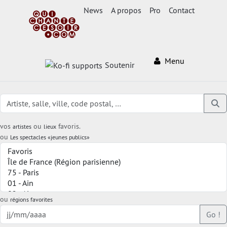
News
A propos
Pro
Contact
Menu
Soutenir
vos
ou
favoris.
artistes
lieux
ou
Les spectacles «jeunes publics»
ou
régions favorites
Go !