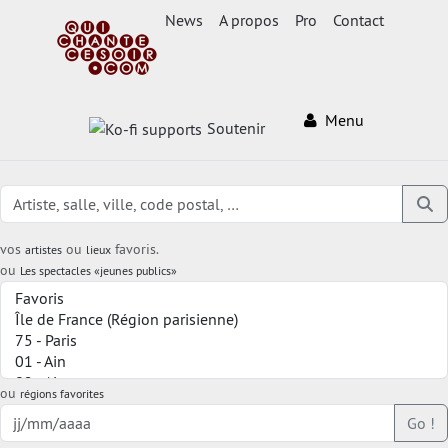
News
A propos
Pro
Contact
Menu
Soutenir
vos
ou
favoris.
artistes
lieux
ou
Les spectacles «jeunes publics»
ou
régions favorites
Go !