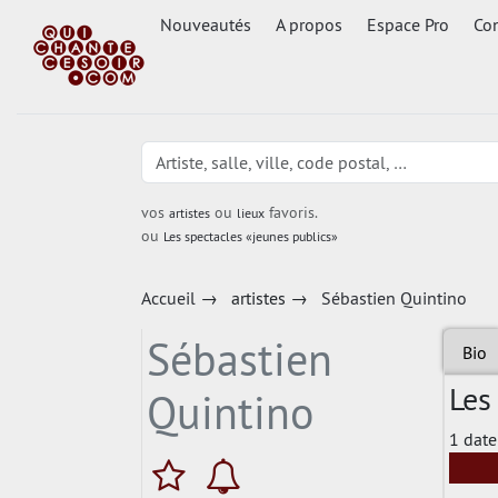
Nouveautés
A propos
Espace Pro
Con
vos
ou
favoris.
artistes
lieux
ou
Les spectacles «jeunes publics»
Accueil
→
artistes
→
Sébastien Quintino
Sébastien
Bio
Les
Quintino
1 date