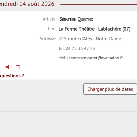
ndredi 14 août 2026
artiste
Sébastien Quintino
lieu
La Ferme Théâtre - Lablachère (07)
Adresse
445 route d'Alès - Notre-Dame
Tel:
04 75 36 42 73
Mél:
jeanmarcmoutet@wanadoo.fr
questions ?
Charger plus de dates