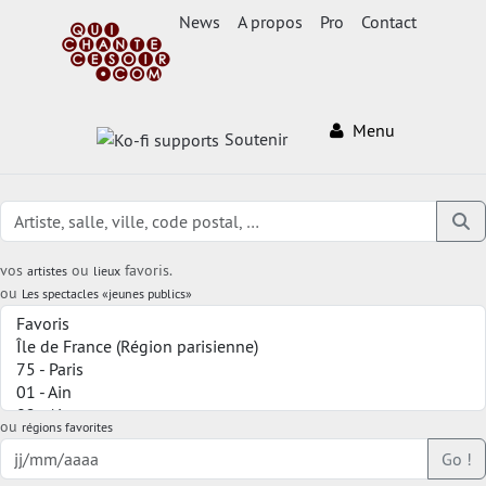
News
A propos
Pro
Contact
Menu
Soutenir
vos
ou
favoris.
artistes
lieux
ou
Les spectacles «jeunes publics»
ou
régions favorites
Go !