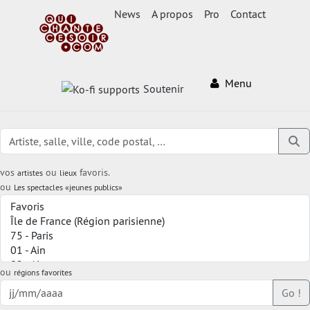
News
A propos
Pro
Contact
Menu
Soutenir
vos
ou
favoris.
artistes
lieux
ou
Les spectacles «jeunes publics»
ou
régions favorites
Go !