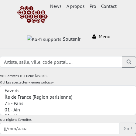
News
A propos
Pro
Contact
Menu
Soutenir
vos
ou
favoris.
artistes
lieux
ou
Les spectacles «jeunes publics»
ou
régions favorites
Go !