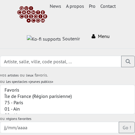
News
A propos
Pro
Contact
Menu
Soutenir
vos
ou
favoris.
artistes
lieux
ou
Les spectacles «jeunes publics»
ou
régions favorites
Go !