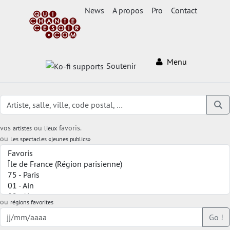
News
A propos
Pro
Contact
Menu
Soutenir
vos
ou
favoris.
artistes
lieux
ou
Les spectacles «jeunes publics»
ou
régions favorites
Go !