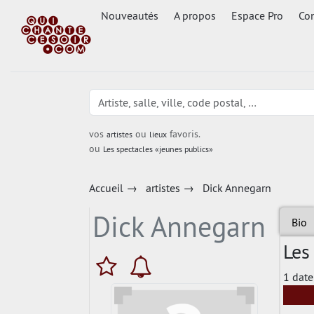
Nouveautés
A propos
Espace Pro
Con
vos
ou
favoris.
artistes
lieux
ou
Les spectacles «jeunes publics»
Accueil
→
artistes
→
Dick Annegarn
Dick Annegarn
Bio
Les
1 date