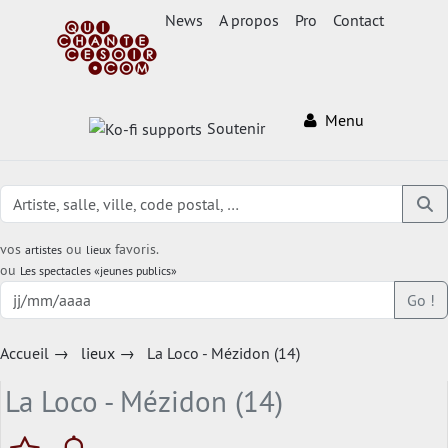
News
A propos
Pro
Contact
Menu
Soutenir
vos
ou
favoris.
artistes
lieux
ou
Les spectacles «jeunes publics»
Go !
Accueil
→
lieux
→
La Loco - Mézidon (14)
La Loco - Mézidon (14)