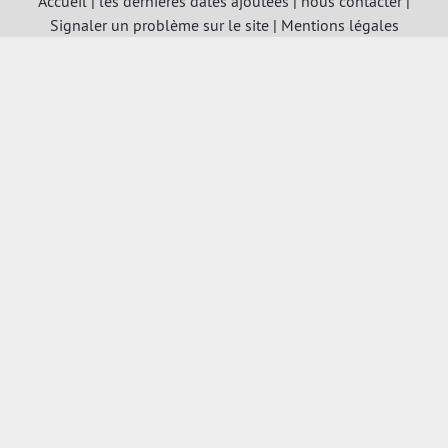
Accueil
|
les dernières dates ajoutées
|
nous contacter
|
Signaler un problème sur le site
|
Mentions légales