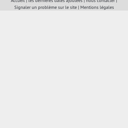
Accueil
|
les dernières dates ajoutées
|
nous contacter
|
Signaler un problème sur le site
|
Mentions légales