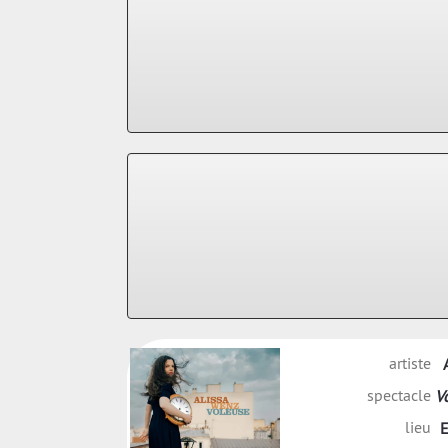
artiste
spectacle
V
lieu
E