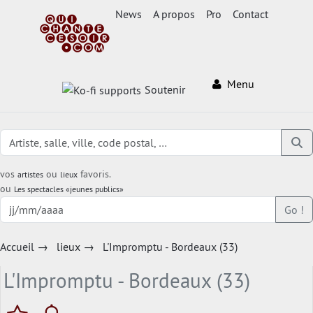
News
A propos
Pro
Contact
Menu
Soutenir
vos
ou
favoris.
artistes
lieux
ou
Les spectacles «jeunes publics»
Go !
Accueil
→
lieux
→
L'Impromptu - Bordeaux (33)
L'Impromptu - Bordeaux (33)