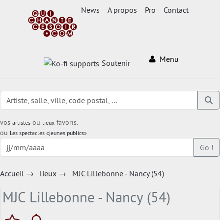
News
A propos
Pro
Contact
Menu
Soutenir
vos
ou
favoris.
artistes
lieux
ou
Les spectacles «jeunes publics»
Go !
Accueil
→
lieux
→
MJC Lillebonne - Nancy (54)
MJC Lillebonne - Nancy (54)