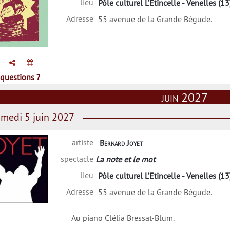
lieu
Pôle culturel L’Etincelle - Venelles (13
Adresse
55 avenue de la Grande Bégude.
Lily Luca
questions ?
juin 2027
medi 5 juin 2027
artiste
Bernard Joyet
spectacle
La note et le mot
lieu
Pôle culturel L’Etincelle - Venelles (13
Adresse
55 avenue de la Grande Bégude.
rnard Joyet
Au piano Clélia Bressat-Blum.