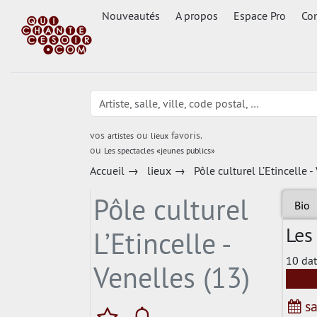
Nouveautés
A propos
Espace Pro
Con
vos
ou
favoris.
artistes
lieux
ou
Les spectacles «jeunes publics»
Accueil
→
lieux
→
Pôle culturel L’Etincelle -
Pôle culturel
Bio
Les
L’Etincelle -
10 dat
Venelles (13)
sa