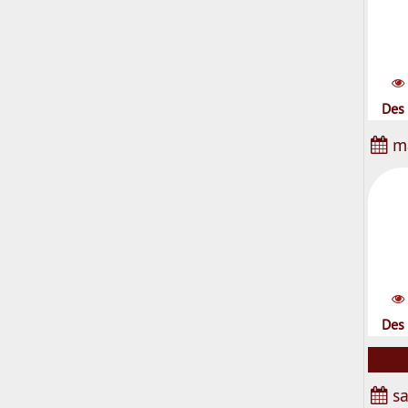
Des 
ma
Des 
sa