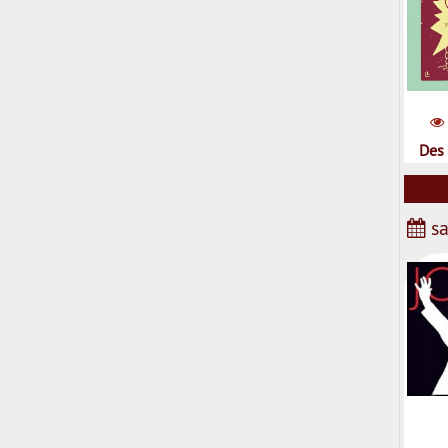
Des 
sa
Be