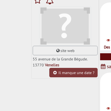
Des 
site web
55 avenue de la Grande Bégude.
13770
Venelles
sa
Il manque une date ?