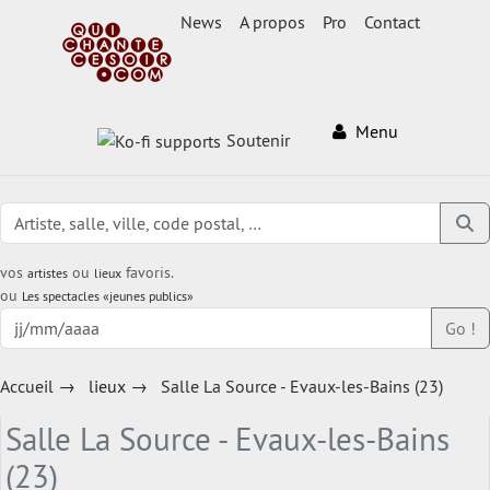
News
A propos
Pro
Contact
Menu
Soutenir
vos
ou
favoris.
artistes
lieux
ou
Les spectacles «jeunes publics»
Go !
Accueil
→
lieux
→
Salle La Source - Evaux-les-Bains (23)
Salle La Source - Evaux-les-Bains
(23)