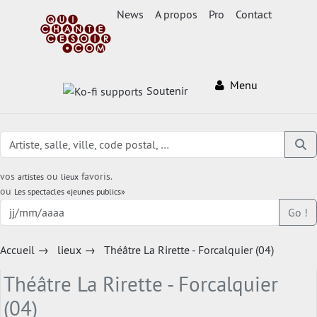
News
A propos
Pro
Contact
Menu
Soutenir
vos
ou
favoris.
artistes
lieux
ou
Les spectacles «jeunes publics»
Go !
Accueil
→
lieux
→
Théâtre La Rirette - Forcalquier (04)
Théâtre La Rirette - Forcalquier
(04)