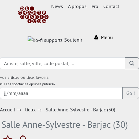
News
A propos
Pro
Contact
Menu
Soutenir
vos
ou
favoris.
artistes
lieux
ou
Les spectacles «jeunes publics»
Go !
Accueil
→
lieux
→
Salle Anne-Sylvestre - Barjac (30)
Salle Anne-Sylvestre - Barjac (30)