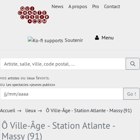
News
A propos
Pro
Contact
Menu
Soutenir
vos
ou
favoris.
artistes
lieux
ou
Les spectacles «jeunes publics»
Go !
Accueil
→
lieux
→
Ô Ville-Âge - Station Atlante - Massy (91)
Ô Ville-Âge - Station Atlante -
Massy (91)