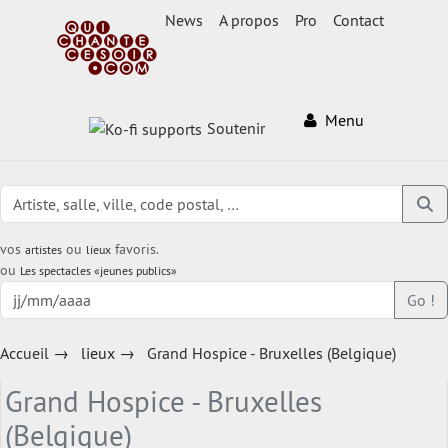
News
A propos
Pro
Contact
Menu
Soutenir
vos
ou
favoris.
artistes
lieux
ou
Les spectacles «jeunes publics»
Go !
Accueil
→
lieux
→
Grand Hospice - Bruxelles (Belgique)
Grand Hospice - Bruxelles
(Belgique)